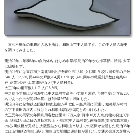
お問い合わせ
東和不動産の事務所のある所は、和歌山市中之島です。この中之島の歴史
を調べてみました。
明治22年～昭和8年の自治体名｡はじめ名草郡,明治29年から海草郡に所属｡大字
は編成せず｡
明治24年には東西2町･南北3町余,戸数699,男1,319･女1,381,学校1｡同42年の戸数
346･人口2,650｡同44年の戸数704,男1,370･女1,410,同年の職業別戸数は農業69
戸･商業140戸･工業189戸など(中之島村是)｡
大正9年の世帯数1,117･人口5,505｡
中之島小学校は明治39年に中之島尋常高等小学校と改称｡同40年度に4学級280
名であったのが同45年度には7学級367名に増加した｡
明治31年に紀和鉄道(国鉄和歌山線)が和歌山～船戸間に開通し,始発駅が村内
の字中新田西垣内に設けられ和歌山駅(紀和駅)と名づけられた｡
大正元年の同駅の年間利用客数は乗車17万人余･降車16万人余,貨物の発送3万t
余･到着2万t余,1日の運転本数上下各9本(中之島村是)｡南海鉄道(南海電鉄本線)
の紀ﾉ川鉄橋が完成し,大阪難波から和歌山市駅までの区間が全通した明治36年
には,紀和鉄道和歌山駅と和歌山市駅間に連絡橋が通じた｡交通の発達の影響も