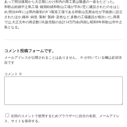
あって明治後期から大正期にかけ村内の商工業は隆盛の一途をたどった｡
和歌山紡績中之島工場･鐘淵紡績和歌山工場が字向ﾉ芝に建設されたのをはじ
め,明治44年には県内最初のｶﾞｽ製造工場である和歌山瓦斯会社が字銭座に設立
されたほか,織布･鋳造･製材･製綿･染色など,多数の工場建設が相次いだ｡商業
では,大正元年の商店数138,販売額の合計14万円余(同前)｡昭和8年和歌山市中之
島となる｡
コメント投稿フォームです。
メールアドレスが公開されることはありません。
※
が付いている欄は必須項
目です
コメント
※
次回のコメントで使用するためブラウザーに自分の名前、メールアドレ
ス、サイトを保存する。