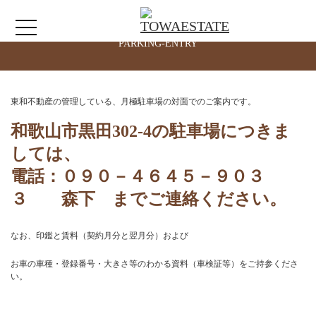
月極駐車場の対面契約ご案内
PARKING-ENTRY
HOME
東和不動産の管理している、月極駐車場の対面でのご案内です。
わたしたちについて
和歌山市黒田302-4の駐車場につきま
しては、
仲介情報
電話：
０９０－４６４５－９０３
３
森下 までご連絡ください。
売買情報
なお、印鑑と賃料（契約月分と翌月分）および
月極駐車場のご案内
お車の車種・登録番号・大きさ等のわかる資料（車検証等）をご持参くださ
い。
アクセス