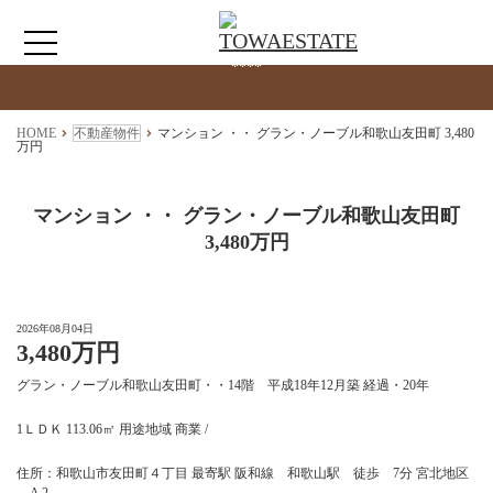
検索物件の詳細
****
HOME
HOME
不動産物件
マンション ・・ グラン・ノーブル和歌山友田町 3,480
万円
わたしたちについて
マンション ・・ グラン・ノーブル和歌山友田町
3,480万円
仲介情報
売買情報
2026年08月04日
3,480万円
月極駐車場のご案内
グラン・ノーブル和歌山友田町・・14階 平成18年12月築 経過・20年
1ＬＤＫ 113.06㎡ 用途地域 商業 /
アクセス
住所：和歌山市友田町４丁目 最寄駅 阪和線 和歌山駅 徒歩 7分 宮北地区