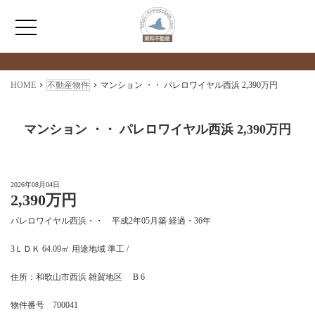
検索物件の詳細
****
HOME
HOME
不動産物件
マンション ・・ パレロワイヤル西浜 2,390万円
わたしたちについて
マンション ・・ パレロワイヤル西浜 2,390万円
仲介情報
2026年08月04日
2,390万円
売買情報
パレロワイヤル西浜・・ 平成2年05月築 経過・36年
月極駐車場のご案内
3ＬＤＫ 64.09㎡ 用途地域 準工 /
住所：和歌山市西浜 雑賀地区 B 6
アクセス
物件番号 700041