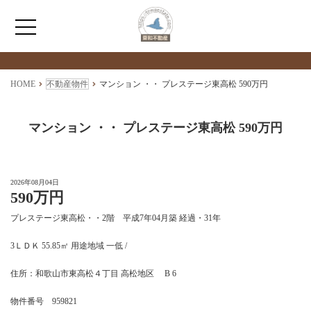
検索物件の詳細
****
HOME
HOME
不動産物件
マンション ・・ プレステージ東高松 590万円
わたしたちについて
マンション ・・ プレステージ東高松 590万円
仲介情報
2026年08月04日
590万円
売買情報
プレステージ東高松・・2階 平成7年04月築 経過・31年
月極駐車場のご案内
3ＬＤＫ 55.85㎡ 用途地域 一低 /
住所：和歌山市東高松４丁目 高松地区 B 6
アクセス
物件番号 959821