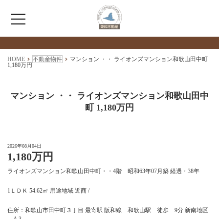
検索物件の詳細
****
HOME
HOME
不動産物件
マンション ・・ ライオンズマンション和歌山田中町
1,180万円
わたしたちについて
マンション ・・ ライオンズマンション和歌山田中
町 1,180万円
仲介情報
売買情報
2026年08月04日
1,180万円
月極駐車場のご案内
ライオンズマンション和歌山田中町・・4階 昭和63年07月築 経過・38年
1ＬＤＫ 54.62㎡ 用途地域 近商 /
アクセス
住所：和歌山市田中町３丁目 最寄駅 阪和線 和歌山駅 徒歩 9分 新南地区