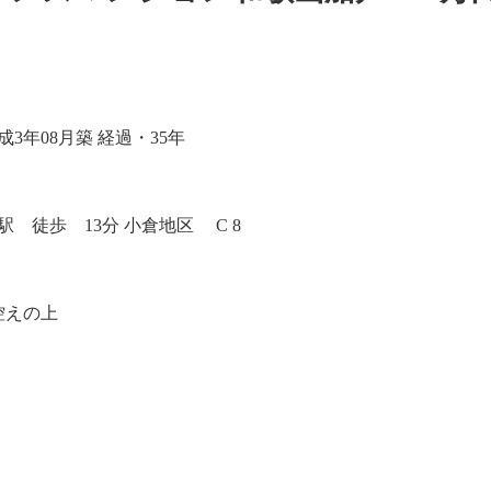
年08月築 経過・35年
 徒歩 13分 小倉地区 C 8
控えの上