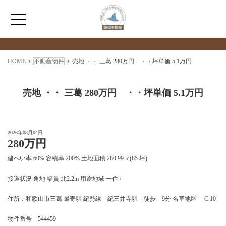
検索物件の詳細
****
HOME
HOME
不動産物件
売地 ・・ 三葛 280万円 ・・坪単価 5.1万円
わたしたちについて
売地 ・・ 三葛 280万円 ・・坪単価 5.1万円
仲介情報
2026年08月04日
280万円
売買情報
建ぺい率 60% 容積率 200% 土地面積 280.99㎡(85 坪)
月極駐車場のご案内
接道状況 角地 幅員 北2.2m 用途地域 一住 /
住所：和歌山市三葛 最寄駅 紀勢線 紀三井寺駅 徒歩 9分 名草地区 C 10
アクセス
物件番号 544459