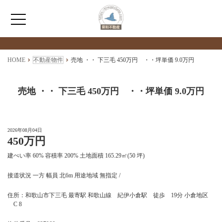
検索物件の詳細
****
HOME
HOME
不動産物件
売地 ・・ 下三毛 450万円 ・・坪単価 9.0万円
わたしたちについて
売地 ・・ 下三毛 450万円 ・・坪単価 9.0万円
仲介情報
2026年08月04日
450万円
売買情報
建ぺい率 60% 容積率 200% 土地面積 165.29㎡(50 坪)
月極駐車場のご案内
接道状況 一方 幅員 北6m 用途地域 無指定 /
住所：和歌山市下三毛 最寄駅 和歌山線 紀伊小倉駅 徒歩 19分 小倉地区
アクセス
C 8