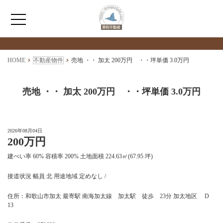
検索物件の詳細
****
HOME
HOME
不動産物件
売地 ・・ 加太 200万円 ・・坪単価 3.0万円
わたしたちについて
売地 ・・ 加太 200万円 ・・坪単価 3.0万円
仲介情報
2026年08月04日
200万円
売買情報
建ぺい率 60% 容積率 200% 土地面積 224.63㎡(67.95 坪)
月極駐車場のご案内
接道状況 幅員 北 用途地域 定めなし /
住所：和歌山市加太 最寄駅 南海加太線 加太駅 徒歩 23分 加太地区 D
アクセス
13