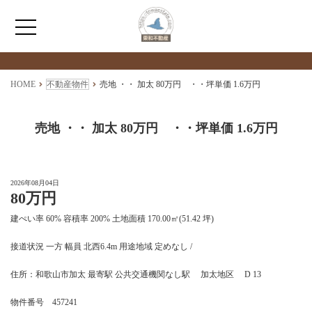
検索物件の詳細
****
HOME
HOME
不動産物件
売地 ・・ 加太 80万円 ・・坪単価 1.6万円
わたしたちについて
売地 ・・ 加太 80万円 ・・坪単価 1.6万円
仲介情報
2026年08月04日
80万円
売買情報
建ぺい率 60% 容積率 200% 土地面積 170.00㎡(51.42 坪)
月極駐車場のご案内
接道状況 一方 幅員 北西6.4m 用途地域 定めなし /
住所：和歌山市加太 最寄駅 公共交通機関なし駅 加太地区 D 13
アクセス
物件番号 457241