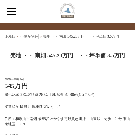
検索物件の詳細
****
HOME
HOME
不動産物件
売地 ・・ 南畑 545.23万円 ・・坪単価 3.5万円
わたしたちについて
売地 ・・ 南畑 545.23万円 ・・坪単価 3.5万円
仲介情報
2026年08月04日
545万円
売買情報
建ぺい率 60% 容積率 200% 土地面積 515.00㎡(155.79 坪)
月極駐車場のご案内
接道状況 幅員 用途地域 定めなし /
住所：和歌山市南畑 最寄駅 わかやま電鉄貴志川線 山東駅 徒歩 24分 東山
アクセス
東地区 C 9