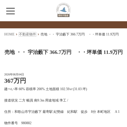
検索物件の詳細
****
HOME
HOME
不動産物件
売地 ・・ 宇治藪下 366.7万円 ・・坪単価 11.9万円
わたしたちについて
売地 ・・ 宇治藪下 366.7万円 ・・坪単価 11.9万円
仲介情報
2026年08月04日
367万円
売買情報
建ぺい率 60% 容積率 200% 土地面積 102.59㎡(31.03 坪)
月極駐車場のご案内
接道状況 二方 幅員 南9.3m 用途地域 準工 /
住所：和歌山市宇治藪下 最寄駅 紀勢線 紀和駅 徒歩 8分 本町地区 A 1
アクセス
物件番号 980882