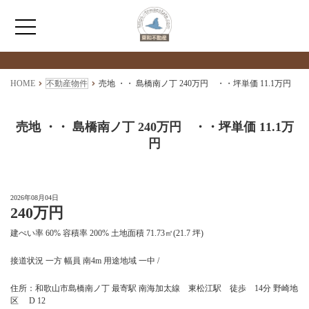
検索物件の詳細
****
HOME
HOME
不動産物件
売地 ・・ 島橋南ノ丁 240万円 ・・坪単価 11.1万円
わたしたちについて
売地 ・・ 島橋南ノ丁 240万円 ・・坪単価 11.1万
円
仲介情報
売買情報
2026年08月04日
240万円
建ぺい率 60% 容積率 200% 土地面積 71.73㎡(21.7 坪)
月極駐車場のご案内
接道状況 一方 幅員 南4m 用途地域 一中 /
アクセス
住所：和歌山市島橋南ノ丁 最寄駅 南海加太線 東松江駅 徒歩 14分 野崎地
区 D 12