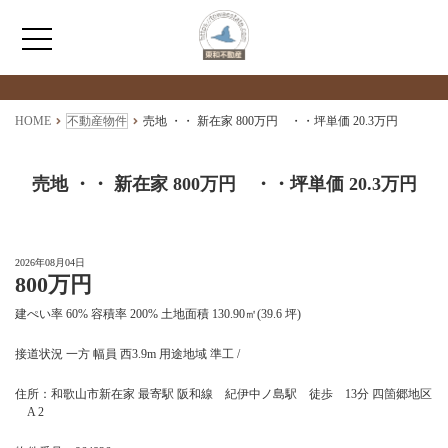
検索物件の詳細
****
HOME
HOME
不動産物件
売地 ・・ 新在家 800万円 ・・坪単価 20.3万円
わたしたちについて
売地 ・・ 新在家 800万円 ・・坪単価 20.3万円
仲介情報
2026年08月04日
800万円
売買情報
建ぺい率 60% 容積率 200% 土地面積 130.90㎡(39.6 坪)
月極駐車場のご案内
接道状況 一方 幅員 西3.9m 用途地域 準工 /
住所：和歌山市新在家 最寄駅 阪和線 紀伊中ノ島駅 徒歩 13分 四箇郷地区
アクセス
A 2