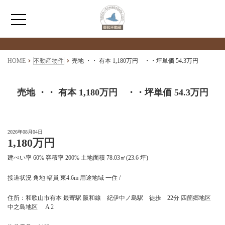
検索物件の詳細
****
HOME
HOME
不動産物件
売地 ・・ 有本 1,180万円 ・・坪単価 54.3万円
わたしたちについて
売地 ・・ 有本 1,180万円 ・・坪単価 54.3万円
仲介情報
2026年08月04日
1,180万円
売買情報
建ぺい率 60% 容積率 200% 土地面積 78.03㎡(23.6 坪)
月極駐車場のご案内
接道状況 角地 幅員 東4.6m 用途地域 一住 /
住所：和歌山市有本 最寄駅 阪和線 紀伊中ノ島駅 徒歩 22分 四箇郷地区
アクセス
中之島地区 A 2