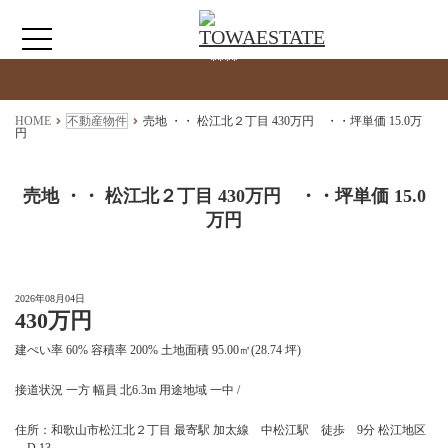
検索物件の詳細
****
HOME
HOME
不動産物件
売地 ・・ 松江北２丁目 430万円 ・・坪単価 15.0万
円
わたしたちについて
売地 ・・ 松江北２丁目 430万円 ・・坪単価 15.0
万円
仲介情報
売買情報
2026年08月04日
430万円
月極駐車場のご案内
建ぺい率 60% 容積率 200% 土地面積 95.00㎡(28.74 坪)
接道状況 一方 幅員 北6.3m 用途地域 一中 /
アクセス
住所：和歌山市松江北２丁目 最寄駅 加太線 中松江駅 徒歩 9分 松江地区