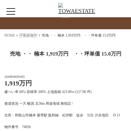
検索物件の詳細
****
HOME
HOME
不動産物件
売地 ・・ 楠本 1,919万円 ・・坪単価 15.0万円
わたしたちについて
売地 ・・ 楠本 1,919万円 ・・坪単価 15.0万円
仲介情報
2026年08月04日
1,919万円
売買情報
建ぺい率 60% 容積率 200% 土地面積 423.00㎡(127.96 坪)
月極駐車場のご案内
接道状況 一方 幅員 北30m 用途地域 無指定 /
住所：和歌山市楠本 最寄駅 阪和線 紀伊駅 徒歩 32分 川永地区 D 11
アクセス
物件番号 74926