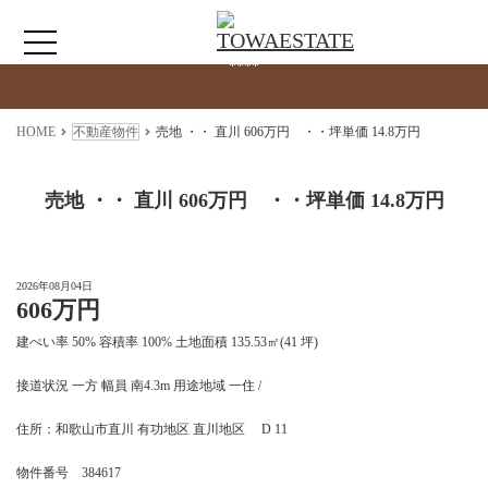
検索物件の詳細
****
HOME
HOME
不動産物件
売地 ・・ 直川 606万円 ・・坪単価 14.8万円
わたしたちについて
売地 ・・ 直川 606万円 ・・坪単価 14.8万円
仲介情報
2026年08月04日
606万円
売買情報
建ぺい率 50% 容積率 100% 土地面積 135.53㎡(41 坪)
月極駐車場のご案内
接道状況 一方 幅員 南4.3m 用途地域 一住 /
住所：和歌山市直川 有功地区 直川地区 D 11
アクセス
物件番号 384617