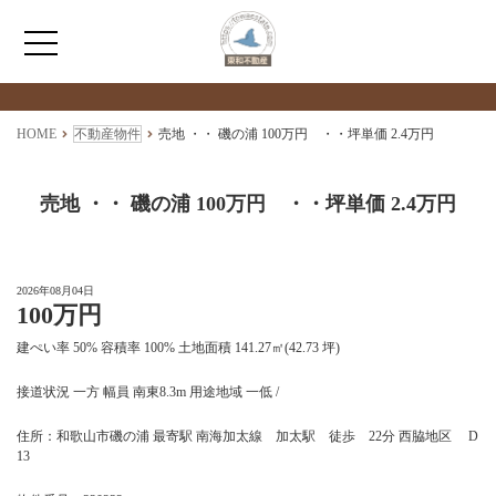
検索物件の詳細
****
HOME
HOME
不動産物件
売地 ・・ 磯の浦 100万円 ・・坪単価 2.4万円
わたしたちについて
売地 ・・ 磯の浦 100万円 ・・坪単価 2.4万円
仲介情報
2026年08月04日
100万円
売買情報
建ぺい率 50% 容積率 100% 土地面積 141.27㎡(42.73 坪)
月極駐車場のご案内
接道状況 一方 幅員 南東8.3m 用途地域 一低 /
住所：和歌山市磯の浦 最寄駅 南海加太線 加太駅 徒歩 22分 西脇地区 D
アクセス
13