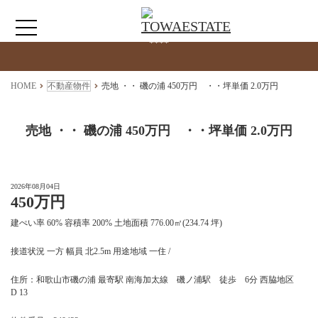
検索物件の詳細
****
HOME
HOME
不動産物件
売地 ・・ 磯の浦 450万円 ・・坪単価 2.0万円
わたしたちについて
売地 ・・ 磯の浦 450万円 ・・坪単価 2.0万円
仲介情報
2026年08月04日
450万円
売買情報
建ぺい率 60% 容積率 200% 土地面積 776.00㎡(234.74 坪)
月極駐車場のご案内
接道状況 一方 幅員 北2.5m 用途地域 一住 /
住所：和歌山市磯の浦 最寄駅 南海加太線 磯ノ浦駅 徒歩 6分 西脇地区
アクセス
D 13