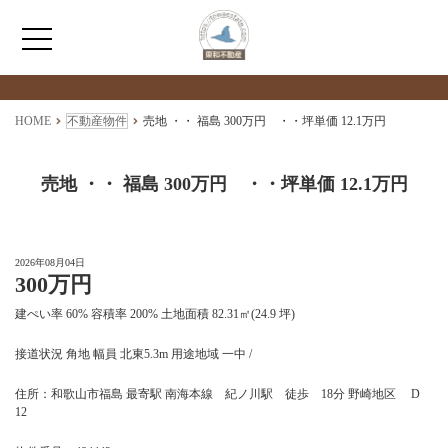
検索物件の詳細
****
HOME
HOME
不動産物件
売地 ・・ 福島 300万円 ・・坪単価 12.1万円
わたしたちについて
売地 ・・ 福島 300万円 ・・坪単価 12.1万円
仲介情報
2026年08月04日
300万円
売買情報
建ぺい率 60% 容積率 200% 土地面積 82.31㎡(24.9 坪)
月極駐車場のご案内
接道状況 角地 幅員 北東5.3m 用途地域 一中 /
住所：和歌山市福島 最寄駅 南海本線 紀ノ川駅 徒歩 18分 野崎地区 D
アクセス
12