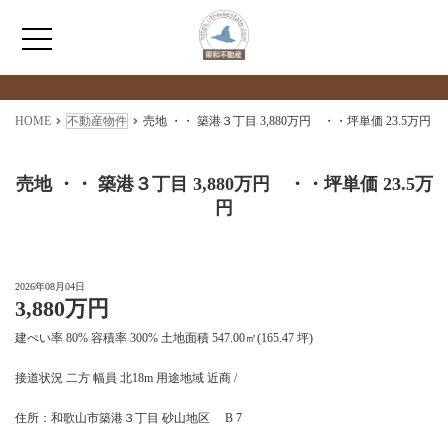
検索物件の詳細
****
HOME
HOME
不動産物件
売地 ・・ 築港３丁目 3,880万円 ・・坪単価 23.5万円
わたしたちについて
売地 ・・ 築港３丁目 3,880万円 ・・坪単価 23.5万
円
仲介情報
売買情報
2026年08月04日
3,880万円
建ぺい率 80% 容積率 300% 土地面積 547.00㎡(165.47 坪)
月極駐車場のご案内
接道状況 二方 幅員 北18m 用途地域 近商 /
アクセス
住所：和歌山市築港３丁目 砂山地区 B 7