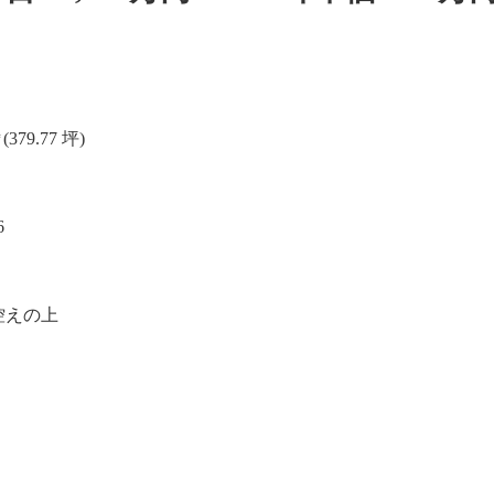
79.77 坪)
6
控えの上