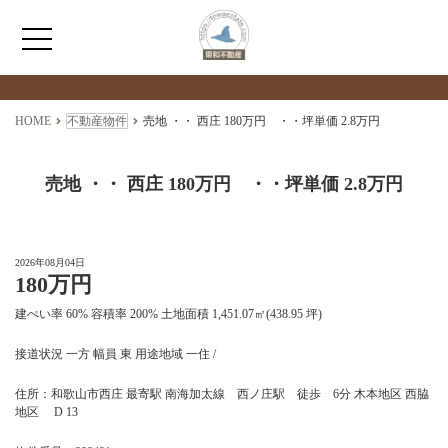
検索物件の詳細
****
HOME
HOME
不動産物件
売地 ・・ 西庄 180万円 ・・坪単価 2.8万円
わたしたちについて
売地 ・・ 西庄 180万円 ・・坪単価 2.8万円
仲介情報
2026年08月04日
180万円
売買情報
建ぺい率 60% 容積率 200% 土地面積 1,451.07㎡(438.95 坪)
月極駐車場のご案内
接道状況 一方 幅員 東 用途地域 一住 /
住所：和歌山市西庄 最寄駅 南海加太線 西ノ庄駅 徒歩 6分 木本地区 西脇
アクセス
地区 D 13