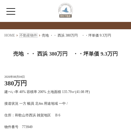
検索物件の詳細
****
HOME
HOME
不動産物件
売地 ・・ 西浜 380万円 ・・坪単価 9.3万円
わたしたちについて
売地 ・・ 西浜 380万円 ・・坪単価 9.3万円
仲介情報
2026年08月04日
380万円
売買情報
建ぺい率 40% 容積率 200% 土地面積 135.79㎡(41.08 坪)
月極駐車場のご案内
接道状況 一方 幅員 北4m 用途地域 一中 /
住所：和歌山市西浜 雑賀地区 B 6
アクセス
物件番号 773949