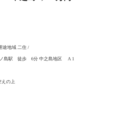
 用途地域 二住 /
ノ島駅 徒歩 6分 中之島地区 A 1
控えの上