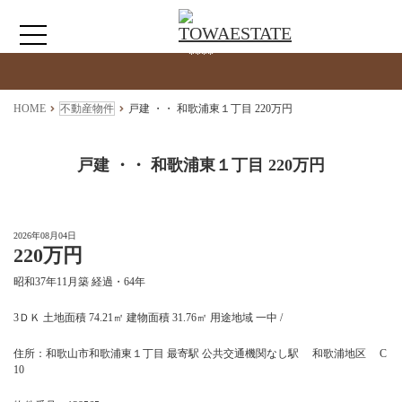
検索物件の詳細
****
HOME
HOME
不動産物件
戸建 ・・ 和歌浦東１丁目 220万円
わたしたちについて
戸建 ・・ 和歌浦東１丁目 220万円
仲介情報
2026年08月04日
220万円
売買情報
昭和37年11月築 経過・64年
月極駐車場のご案内
3ＤＫ 土地面積 74.21㎡ 建物面積 31.76㎡ 用途地域 一中 /
住所：和歌山市和歌浦東１丁目 最寄駅 公共交通機関なし駅 和歌浦地区 C
アクセス
10