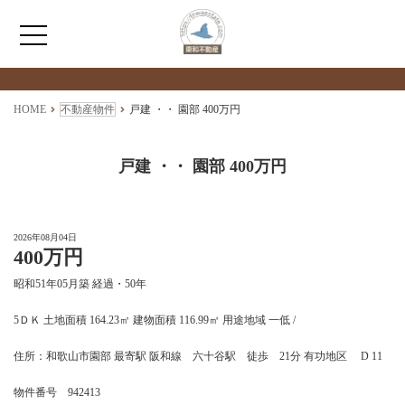
検索物件の詳細
****
HOME
HOME
不動産物件
戸建 ・・ 園部 400万円
わたしたちについて
戸建 ・・ 園部 400万円
仲介情報
2026年08月04日
400万円
売買情報
昭和51年05月築 経過・50年
月極駐車場のご案内
5ＤＫ 土地面積 164.23㎡ 建物面積 116.99㎡ 用途地域 一低 /
住所：和歌山市園部 最寄駅 阪和線 六十谷駅 徒歩 21分 有功地区 D 11
アクセス
物件番号 942413