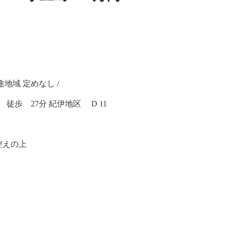
用途地域 定めなし /
徒歩 27分 紀伊地区 D 11
控えの上