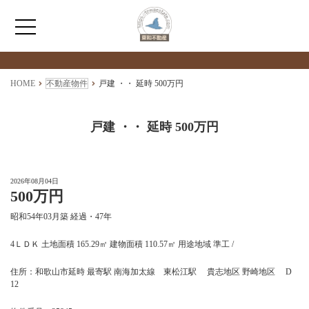
検索物件の詳細
****
HOME
HOME
不動産物件
戸建 ・・ 延時 500万円
わたしたちについて
戸建 ・・ 延時 500万円
仲介情報
2026年08月04日
500万円
売買情報
昭和54年03月築 経過・47年
月極駐車場のご案内
4ＬＤＫ 土地面積 165.29㎡ 建物面積 110.57㎡ 用途地域 準工 /
住所：和歌山市延時 最寄駅 南海加太線 東松江駅 貴志地区 野崎地区 D
アクセス
12