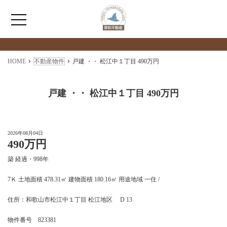
検索物件の詳細
****
HOME
HOME
不動産物件
戸建 ・・ 松江中１丁目 490万円
わたしたちについて
戸建 ・・ 松江中１丁目 490万円
仲介情報
2026年08月04日
490万円
売買情報
築 経過・998年
月極駐車場のご案内
7Ｋ 土地面積 478.31㎡ 建物面積 180.16㎡ 用途地域 一住 /
住所：和歌山市松江中１丁目 松江地区 D 13
アクセス
物件番号 823381