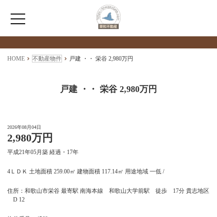
検索物件の詳細
****
HOME
HOME
不動産物件
戸建 ・・ 栄谷 2,980万円
わたしたちについて
戸建 ・・ 栄谷 2,980万円
仲介情報
2026年08月04日
2,980万円
売買情報
平成21年05月築 経過・17年
月極駐車場のご案内
4ＬＤＫ 土地面積 259.00㎡ 建物面積 117.14㎡ 用途地域 一低 /
住所：和歌山市栄谷 最寄駅 南海本線 和歌山大学前駅 徒歩 17分 貴志地区
アクセス
D 12