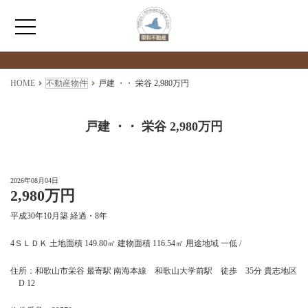
検索物件の詳細
****
HOME
HOME
不動産物件
戸建 ・・ 栄谷 2,980万円
わたしたちについて
戸建 ・・ 栄谷 2,980万円
仲介情報
2026年08月04日
2,980万円
売買情報
平成30年10月築 経過・8年
月極駐車場のご案内
4ＳＬＤＫ 土地面積 149.80㎡ 建物面積 116.54㎡ 用途地域 一低 /
住所：和歌山市栄谷 最寄駅 南海本線 和歌山大学前駅 徒歩 35分 貴志地区
アクセス
D 12