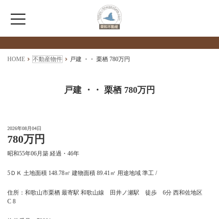
検索物件の詳細
****
HOME
HOME
不動産物件
戸建 ・・ 栗栖 780万円
わたしたちについて
戸建 ・・ 栗栖 780万円
仲介情報
2026年08月04日
780万円
売買情報
昭和55年06月築 経過・46年
月極駐車場のご案内
5ＤＫ 土地面積 148.78㎡ 建物面積 89.41㎡ 用途地域 準工 /
住所：和歌山市栗栖 最寄駅 和歌山線 田井ノ瀬駅 徒歩 6分 西和佐地区
アクセス
C 8