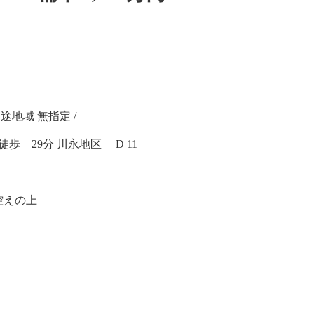
用途地域 無指定 /
歩 29分 川永地区 D 11
控えの上