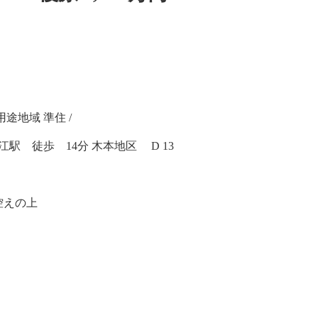
 用途地域 準住 /
駅 徒歩 14分 木本地区 D 13
控えの上