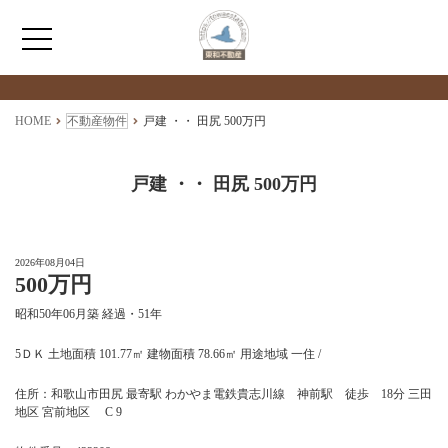
検索物件の詳細
****
HOME
HOME
不動産物件
戸建 ・・ 田尻 500万円
わたしたちについて
戸建 ・・ 田尻 500万円
仲介情報
2026年08月04日
500万円
売買情報
昭和50年06月築 経過・51年
月極駐車場のご案内
5ＤＫ 土地面積 101.77㎡ 建物面積 78.66㎡ 用途地域 一住 /
住所：和歌山市田尻 最寄駅 わかやま電鉄貴志川線 神前駅 徒歩 18分 三田
アクセス
地区 宮前地区 C 9