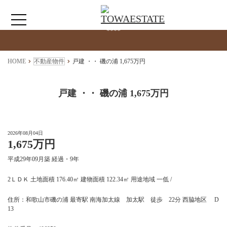
検索物件の詳細
****
HOME
HOME
不動産物件
戸建 ・・ 磯の浦 1,675万円
わたしたちについて
戸建 ・・ 磯の浦 1,675万円
仲介情報
2026年08月04日
1,675万円
売買情報
平成29年09月築 経過・9年
月極駐車場のご案内
2ＬＤＫ 土地面積 176.40㎡ 建物面積 122.34㎡ 用途地域 一低 /
住所：和歌山市磯の浦 最寄駅 南海加太線 加太駅 徒歩 22分 西脇地区 D
アクセス
13