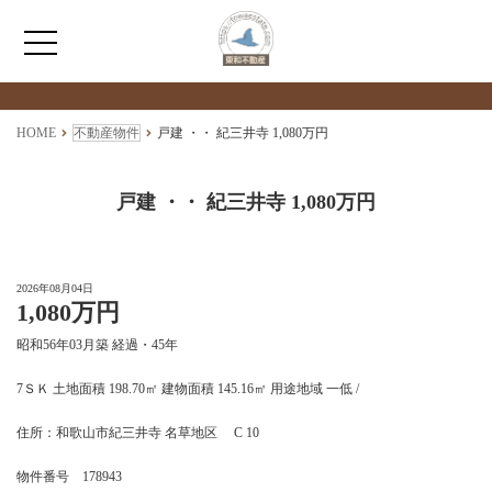
検索物件の詳細
****
HOME
HOME
不動産物件
戸建 ・・ 紀三井寺 1,080万円
わたしたちについて
戸建 ・・ 紀三井寺 1,080万円
仲介情報
2026年08月04日
1,080万円
売買情報
昭和56年03月築 経過・45年
月極駐車場のご案内
7ＳＫ 土地面積 198.70㎡ 建物面積 145.16㎡ 用途地域 一低 /
住所：和歌山市紀三井寺 名草地区 C 10
アクセス
物件番号 178943