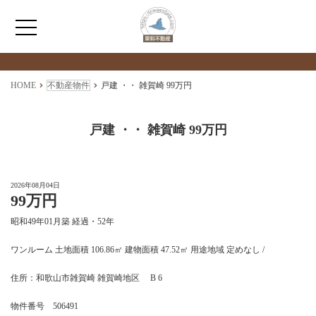
検索物件の詳細
****
HOME
HOME
不動産物件
戸建 ・・ 雑賀崎 99万円
わたしたちについて
戸建 ・・ 雑賀崎 99万円
仲介情報
2026年08月04日
99万円
売買情報
昭和49年01月築 経過・52年
月極駐車場のご案内
ワンルーム 土地面積 106.86㎡ 建物面積 47.52㎡ 用途地域 定めなし /
住所：和歌山市雑賀崎 雑賀崎地区 B 6
アクセス
物件番号 506491