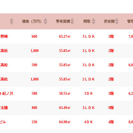
価格（万円）
専有面積
間取
所在階
管
ツ野崎
600
65.27㎡
3ＬＤＫ
3階
7,
東高松
1,080
55.85㎡
2ＬＤＫ
2階
東高松
590
55.85㎡
3ＬＤＫ
2階
6,
東高松
1,080
55.85㎡
2ＬＤＫ
2階
ト紀ノ川
580
50.51㎡
3ＤＫ
3階
6,
ツ太陽
880
63.49㎡
3ＬＤＫ
9階
ビル
250
64.90㎡
4ＤＫ
4階
8,