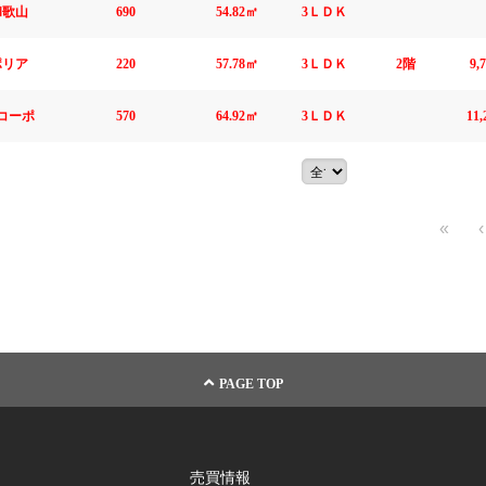
和歌山
690
54.82㎡
3ＬＤＫ
ポリア
220
57.78㎡
3ＬＤＫ
2階
9,
コーポ
570
64.92㎡
3ＬＤＫ
11
«
‹
PAGE TOP
売買情報