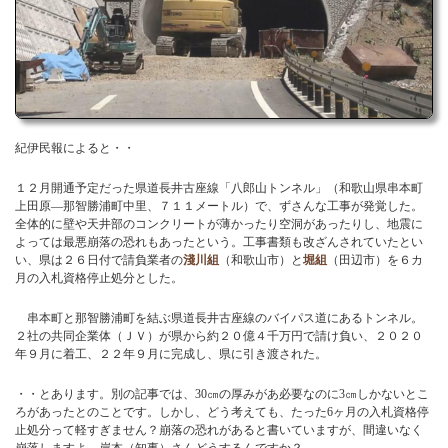
お問い合わせ
紀伊民報によると・・
１２月開通予定だった県道長井古座線「八郎山トンネル」（和歌山県串本町
上田原―那智勝浦町中里、７１１メートル）で、ずさんな工事が発覚した。
全体的に壁や天井部のコンクリートが薄かったり空洞があったりし、地震に
よっては最悪崩落の恐れもあったという。工事書類も改ざんされていたとい
い、県は２６日付で請負業者の
淺川組
（和歌山市）と
堀組
（田辺市）を６カ
月の入札資格停止処分とした。
串本町と那智勝浦町を結ぶ県道長井古座線のバイパス道にあるトンネル。
２社の共同企業体（ＪＶ）が県から約２０億４千万円で請け負い、２０２０
年９月に着工、２２年９月に完成し、県に引き渡された。
・・とあります。別の記事では、30㎝の厚みがあ必要なのに3㎝しかないとこ
ろがあったとのことです。しかし、どう考えても、たった6ヶ月の入札資格停
止処分って軽すぎません？崩落の恐れがあると書いていますが、間違いなく