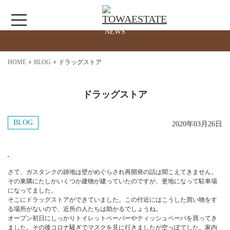
最新情報
NEWS
HOME
HOME
BLOG
ドラッグストア
わたしたちについて
ドラッグストア
仲介情報
BLOG
2020年03月26日
売買情報
さて、ガスタンクの跡地は壁がめぐらされ再開発の話は聞こえてきません。
月極駐車場のご案内
その東隣にたしかいくつか建物が建っていたのですが、更地になって駐車場
になってました。
そこにドラッグストアができていました。この付近にはこうした買い物をす
る場所がないので、近所の人たちは助かるでしょうね。
アクセス
オープン初日にしっかりトイレットペーパーやティッシュペーパを買ってき
ました。その後コロナ騒ぎでマスクを見に行きましたが空っぽでした。家内