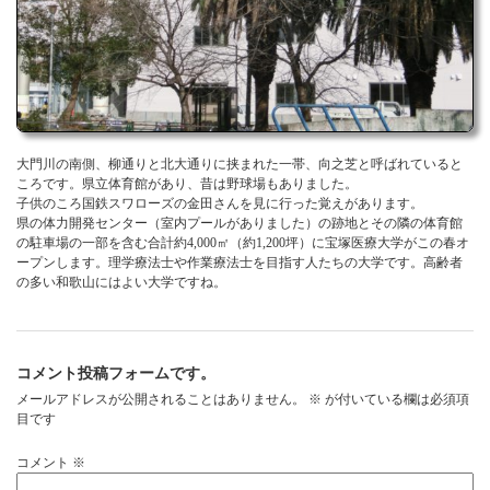
お問い合わせ
大門川の南側、柳通りと北大通りに挟まれた一帯、向之芝と呼ばれていると
ころです。県立体育館があり、昔は野球場もありました。
子供のころ国鉄スワローズの金田さんを見に行った覚えがあります。
県の体力開発センター（室内プールがありました）の跡地とその隣の体育館
の駐車場の一部を含む合計約4,000㎡（約1,200坪）に宝塚医療大学がこの春オ
ープンします。理学療法士や作業療法士を目指す人たちの大学です。高齢者
の多い和歌山にはよい大学ですね。
コメント投稿フォームです。
メールアドレスが公開されることはありません。
※
が付いている欄は必須項
目です
コメント
※