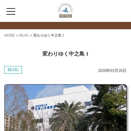
最新情報
NEWS
HOME
HOME
BLOG
変わりゆく中之島 1
わたしたちについて
変わりゆく中之島 1
仲介情報
BLOG
2020年03月26日
売買情報
月極駐車場のご案内
アクセス